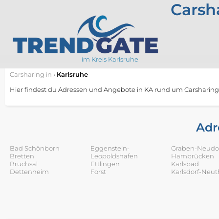
Carsh
im Kreis Karlsruhe
Carsharing
in
›
Karlsruhe
Hier findest du Adressen und Angebote in KA rund um Carsharing
Adr
Bad Schönborn
Eggenstein-
Graben-Neudo
Bretten
Leopoldshafen
Hambrücken
Bruchsal
Ettlingen
Karlsbad
Dettenheim
Forst
Karlsdorf-Neut