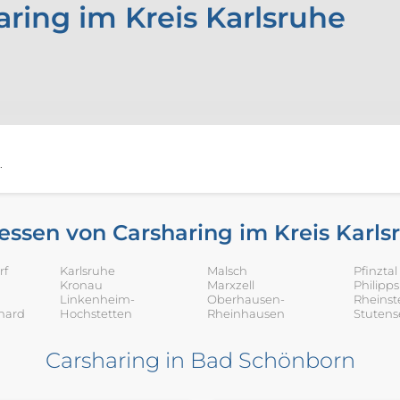
aring im Kreis Karlsruhe
.
essen von Carsharing im Kreis Karls
rf
Karlsruhe
Malsch
Pfinztal
Kronau
Marxzell
Philipp
Linkenheim-
Oberhausen-
Rheinst
hard
Hochstetten
Rheinhausen
Stutens
Carsharing in Bad Schönborn