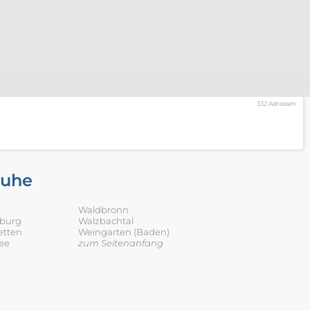
332 Adressen
ruhe
Waldbronn
sburg
Walzbachtal
etten
Weingarten (Baden)
ee
zum Seitenanfang