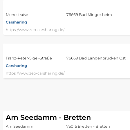
Monestraße
76669 Bad Mingolsheim
Carsharing
https://www.zeo-carsharing.de/
Franz-Peter-Sigel-Straße
76669 Bad Langenbrücken Ost
Carsharing
https://www.zeo-carsharing.de/
Am Seedamm - Bretten
Am Seedamm
75015 Bretten - Bretten